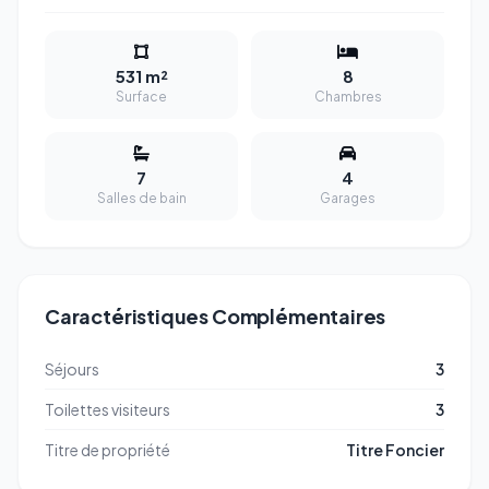
531 m²
8
Surface
Chambres
7
4
Salles de bain
Garages
Caractéristiques Complémentaires
Séjours
3
Toilettes visiteurs
3
Titre de propriété
Titre Foncier