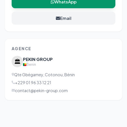
WhatsApp
Email
AGENCE
PEKIN GROUP
🏛️
Benin
Qte Gbégamey, Cotonou, Bénin
+229 01 96 33 12 21
contact@pekin-group.com